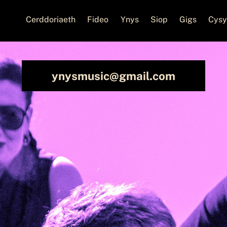
Cerddoriaeth
Fideo
Ynys
Siop
Gigs
Cysy
ynysmusic@gmail.com